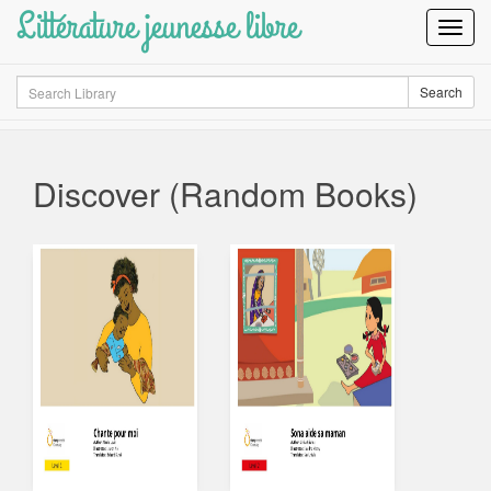
Littérature jeunesse libre
Toggl
Navig
Search
Search
Discover (Random Books)