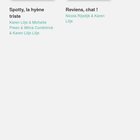
Spotty, la hyène
Reviens, chat !
triste
Nicola Rijsdijk
&
Karen
Lilje
Karen Lilje
&
Michelle
Preen
&
Wilna Combrinck
&
Karen Lilje Lilje