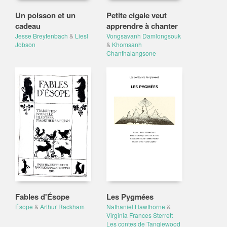
Un poisson et un
Petite cigale veut
cadeau
apprendre à chanter
Jesse Breytenbach
&
Liesl
Vongsavanh Damlongsouk
Jobson
&
Khomsanh
Chanthalangsone
Fables d'Ésope
Les Pygmées
Ésope
&
Arthur Rackham
Nathaniel Hawthorne
&
Virginia Frances Sterrett
Les contes de Tanglewood