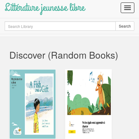
Littérature jeunesse libre
Toggl
Navig
Search
Search
Discover (Random Books)