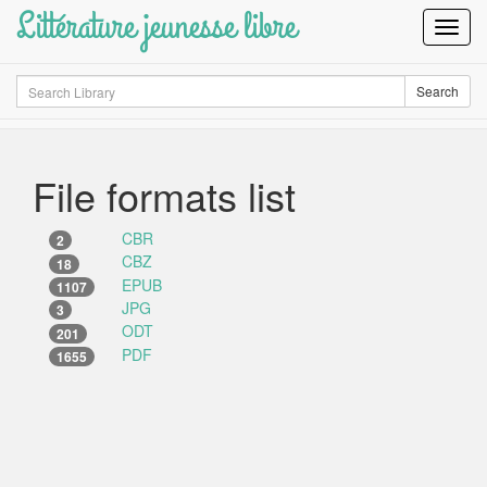
Littérature jeunesse libre
Toggl
Navig
Search
Search
File formats list
CBR
2
CBZ
18
EPUB
1107
JPG
3
ODT
201
PDF
1655