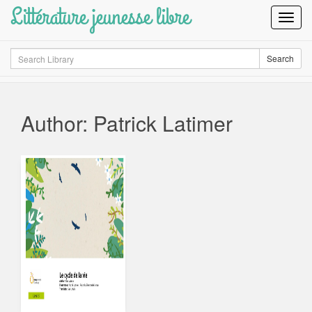
Littérature jeunesse libre
Toggl
Navig
Search
Search
Author: Patrick Latimer