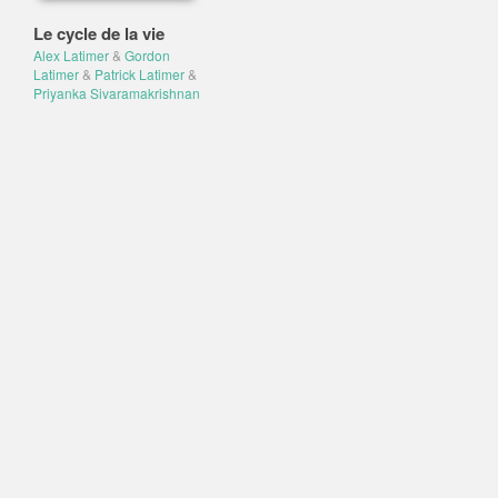
Le cycle de la vie
Alex Latimer
&
Gordon
Latimer
&
Patrick Latimer
&
Priyanka Sivaramakrishnan