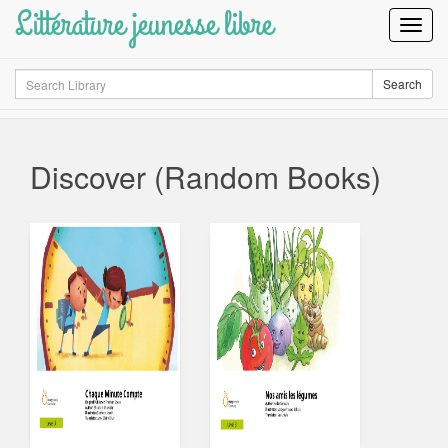
Littérature jeunesse libre
Toggl
Navig
Search
Search
Discover (Random Books)