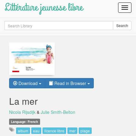
Littérature jeunesse libre
Toggl
Navig
Search
Search
Download
Read in Browser
La mer
Nicola Rijsdijk
&
Julie Smith-Belton
Language: French
album
eau
licence libre
mer
plage