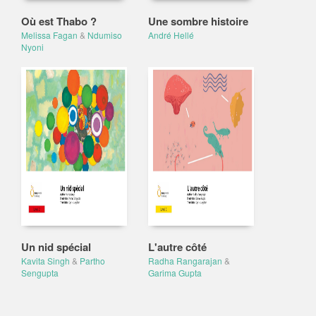
Où est Thabo ?
Une sombre histoire
Melissa Fagan
&
Ndumiso
André Hellé
Nyoni
Un nid spécial
L'autre côté
Kavita Singh
&
Partho
Radha Rangarajan
&
Sengupta
Garima Gupta