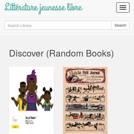
Littérature jeunesse libre
Toggl
Navig
Search
Search
Discover (Random Books)