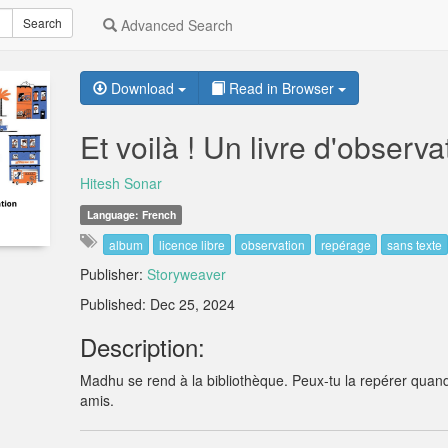
Search
Advanced Search
Download
Read in Browser
Et voilà ! Un livre d'observa
Hitesh Sonar
Language: French
album
licence libre
observation
repérage
sans texte
Publisher:
Storyweaver
Published: Dec 25, 2024
Description:
Madhu se rend à la bibliothèque. Peux-tu la repérer quand
amis.