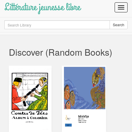
Littérature jeunesse libre
Toggl
Navig
Search
Search
Discover (Random Books)