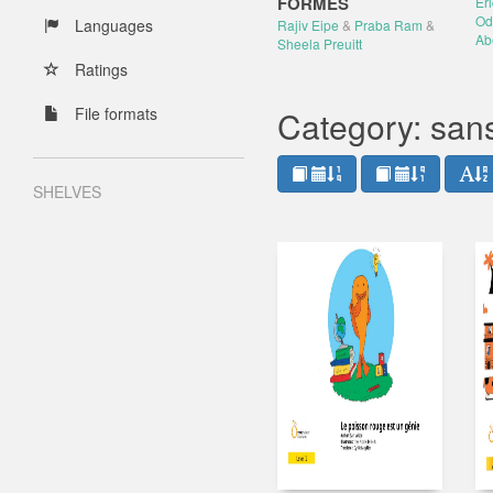
FORMES
Ér
Od
Languages
Rajiv Eipe
&
Praba Ram
&
Abe
Sheela Preuitt
Ratings
File formats
Category: sans
SHELVES