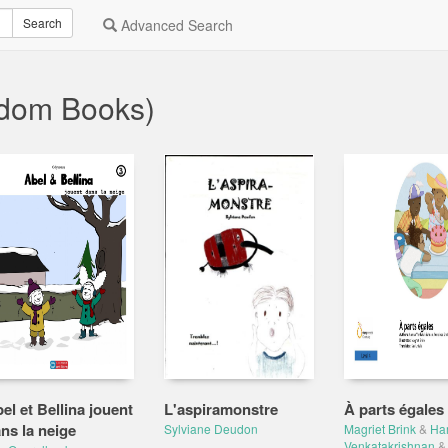
Search
Advanced Search
ndom Books)
el et Bellina jouent
L'aspiramonstre
À parts égales
ns la neige
Sylviane Deudon
Magriet Brink
&
Ha
Venkatakrishnan
&