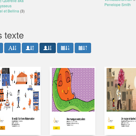
ic Querelle aka
Penelope Smith
ysseus
l et Bellina
(3)
 texte