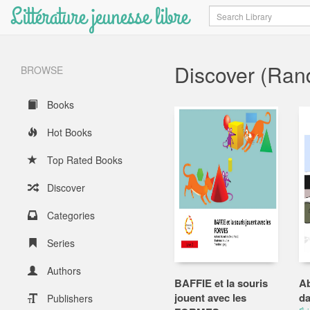
Littérature jeunesse libre
Search
Discover (Ra
BROWSE
Books
Hot Books
Top Rated Books
Discover
Categories
Series
Authors
BAFFIE et la souris
Ab
jouent avec les
da
Publishers