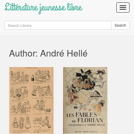
Littérature jeunesse libre
Toggl
Navig
Search
Search
Author: André Hellé