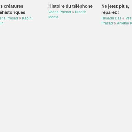
s créatures
Histoire du téléphone
Ne jetez plus,
éhistoriques
réparez !
Veena Prasad
&
Nishith
Mehta
ena Prasad
&
Kabini
Himadri Das
&
Vee
in
Prasad
&
Ankitha K