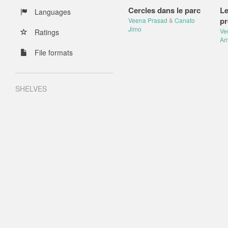
Cercles dans le parc
Le
Languages
pr
Veena Prasad
&
Canato
Jimo
Ve
Ratings
Am
File formats
SHELVES