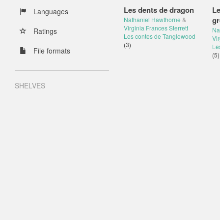
Les dents de dragon
Le
Languages
gr
Nathaniel Hawthorne
&
Virginia Frances Sterrett
Na
Ratings
Les contes de Tanglewood
Vir
(3)
Le
File formats
(5)
SHELVES