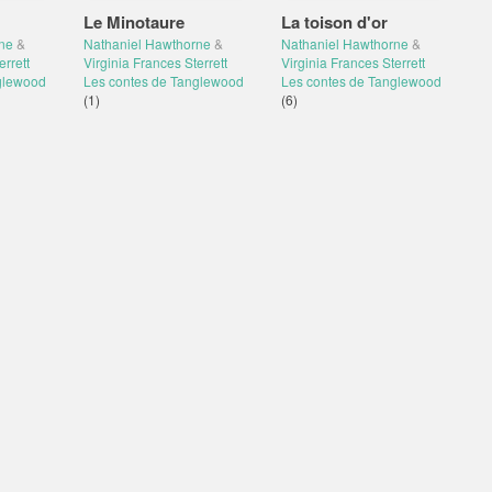
Le Minotaure
La toison d'or
ne
&
Nathaniel Hawthorne
&
Nathaniel Hawthorne
&
errett
Virginia Frances Sterrett
Virginia Frances Sterrett
glewood
Les contes de Tanglewood
Les contes de Tanglewood
(1)
(6)