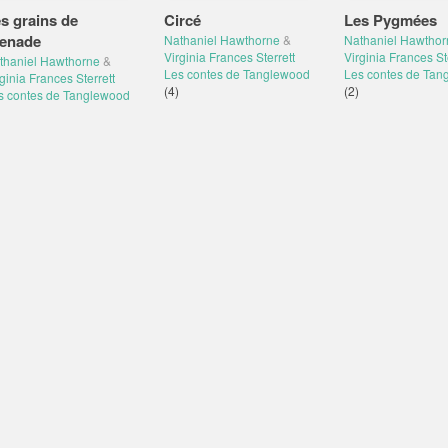
s grains de
Circé
Les Pygmées
enade
Nathaniel Hawthorne
&
Nathaniel Hawthor
Virginia Frances Sterrett
Virginia Frances St
thaniel Hawthorne
&
Les contes de Tanglewood
Les contes de Tan
ginia Frances Sterrett
(4)
(2)
s contes de Tanglewood