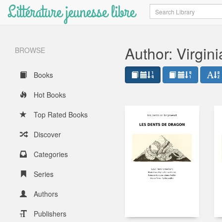
Littérature jeunesse libre
Search
Author: Virgini
BROWSE
Books
Hot Books
Top Rated Books
Discover
Categories
Series
Authors
Publishers