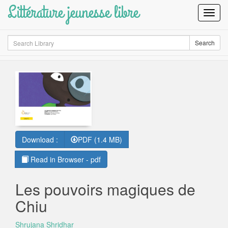
Littérature jeunesse libre
Toggl
Navig
Search
Search
Download :
PDF (1.4 MB)
Read in Browser - pdf
Les pouvoirs magiques de
Chiu
Shrujana Shridhar