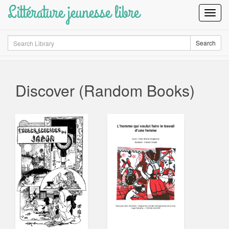
Littérature jeunesse libre
Toggl
Navig
Search
Search
Discover (Random Books)