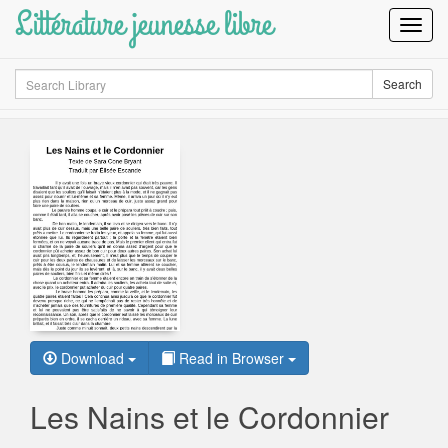
Littérature jeunesse libre
Toggl
Navig
Search
Search
Download
Read in Browser
Les Nains et le Cordonnier