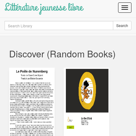
Littérature jeunesse libre
Toggl
Navig
Search
Search
Discover (Random Books)