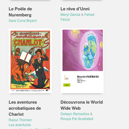
Le Poêle de
Le rêve d'Unni
Nuremberg
Meryl Garcia
&
Fahad
Faizal
Sara Cone Bryant
Les aventures
Découvrons le World
acrobatiques de
Wide Web
Charlot
Delwyn Remedios
&
Roopa Pai Illustrated
Raoul Thomen
Les aventures