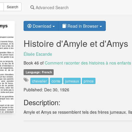
Search
Advanced Search
Download
Read in Browser
Histoire d'Amyle et d'Amys
Élisée Escande
Book 46 of
Comment raconter des histoires à nos enfants 
Language: French
chevalier
conte
jumeaux
prince
Published: Dec 30, 1926
Description:
Amyle et Amys se ressemblent tels des frères jumeaux. Ils