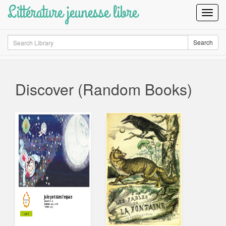
Littérature jeunesse libre
Toggl
Navig
Search
Search
Discover (Random Books)