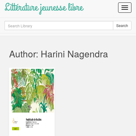
Littérature jeunesse libre
Toggl
Navig
Search
Search
Author: Harini Nagendra