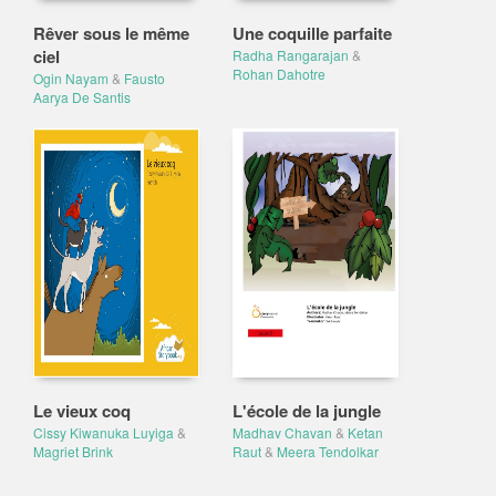
Rêver sous le même
Une coquille parfaite
ciel
Radha Rangarajan
&
Rohan Dahotre
Ogin Nayam
&
Fausto
Aarya De Santis
Le vieux coq
L'école de la jungle
Cissy Kiwanuka Luyiga
&
Madhav Chavan
&
Ketan
Magriet Brink
Raut
&
Meera Tendolkar