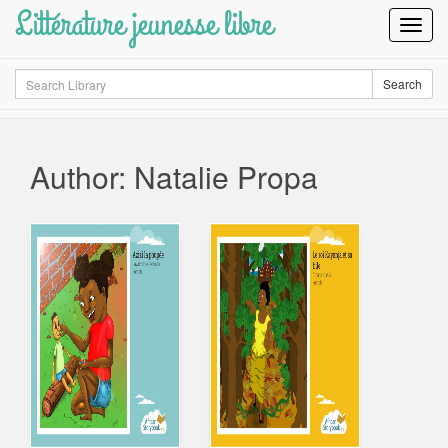
Littérature jeunesse libre
Toggl
Navig
Search
Search
Author: Natalie Propa