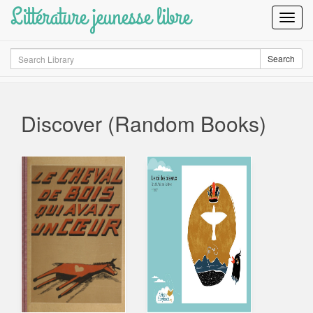
Littérature jeunesse libre
Toggl
Navig
Search
Search
Discover (Random Books)