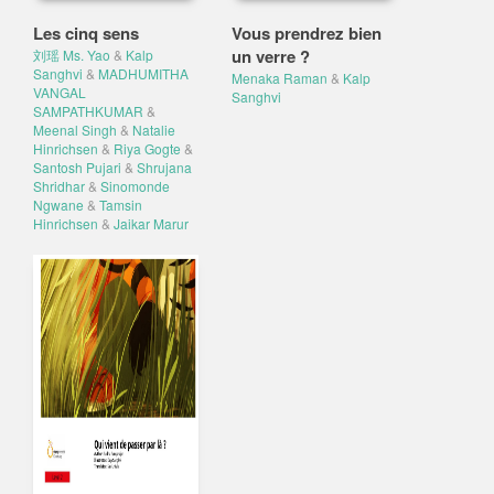
Les cinq sens
Vous prendrez bien
un verre ?
刘瑶 Ms. Yao
&
Kalp
Sanghvi
&
MADHUMITHA
Menaka Raman
&
Kalp
VANGAL
Sanghvi
SAMPATHKUMAR
&
Meenal Singh
&
Natalie
Hinrichsen
&
Riya Gogte
&
Santosh Pujari
&
Shrujana
Shridhar
&
Sinomonde
Ngwane
&
Tamsin
Hinrichsen
&
Jaikar Marur