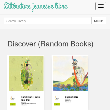
Littérature jeunesse libre
Toggl
Navig
Search
Search
Discover (Random Books)