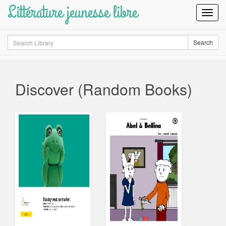
Littérature jeunesse libre
Toggl
Navig
Search
Search
Discover (Random Books)