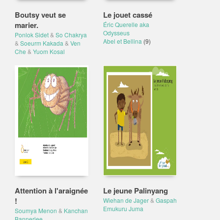
Boutsy veut se
Le jouet cassé
marier.
Éric Querelle aka
Odysseus
Ponlok Sidet
&
So Chakrya
Abel et Bellina
(9)
&
Soeurm Kakada
&
Ven
Che
&
Yuom Kosal
Attention à l'araignée
Le jeune Palinyang
!
Wiehan de Jager
&
Gaspah
Emukuru Juma
Soumya Menon
&
Kanchan
Bannerjee