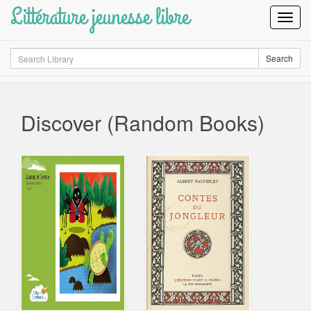
Littérature jeunesse libre
Toggl
Navig
Search
Search
Discover (Random Books)