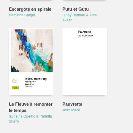
Escargots en spirale
Putu et Gutu
Samidha Gunjal
Binoy Barman
&
Amal
Akash
Le Fleuve à remonter
Pauvrette
le temps
Jean Macé
Sunaina Coelho
&
Parinita
Shetty