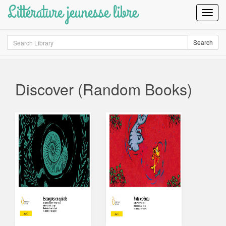
Littérature jeunesse libre
Toggl
Navig
Search
Search
Discover (Random Books)