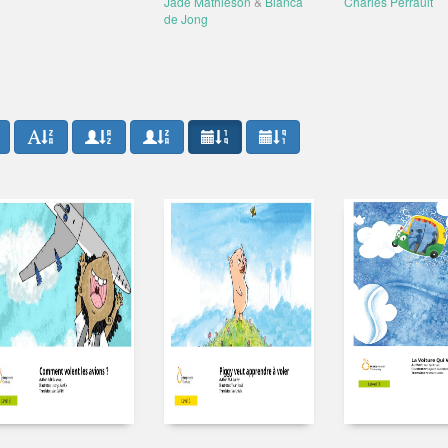
Jade Mathieson
&
Bianca
Charles Perrault
de Jong