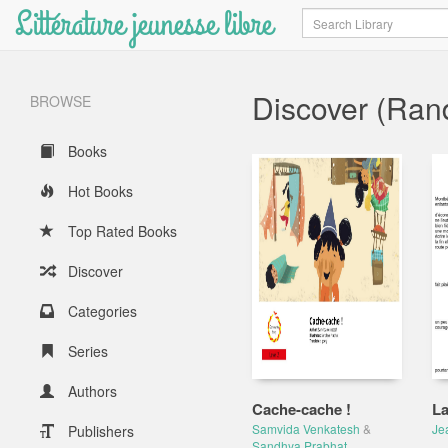
Littérature jeunesse libre
Search
Discover (Ra
BROWSE
Books
Hot Books
Top Rated Books
Discover
Categories
Series
Authors
Cache-cache !
La
Samvida Venkatesh
&
Je
Publishers
Sandhya Prabhat