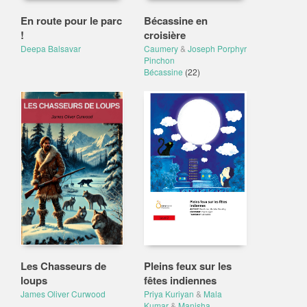
En route pour le parc
Bécassine en
!
croisière
Deepa Balsavar
Caumery
&
Joseph Porphyr
Pinchon
Bécassine
(22)
Les Chasseurs de
Pleins feux sur les
loups
fêtes indiennes
James Oliver Curwood
Priya Kuriyan
&
Mala
Kumar
&
Manisha