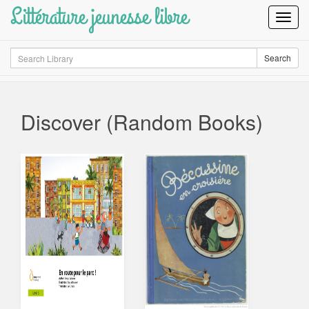
Littérature jeunesse libre
Toggl
Navig
Search
Search
Discover (Random Books)