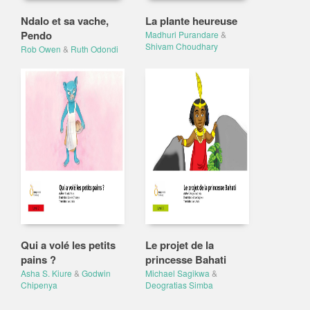
Ndalo et sa vache,
La plante heureuse
Pendo
Madhuri Purandare
&
Shivam Choudhary
Rob Owen
&
Ruth Odondi
Qui a volé les petits
Le projet de la
pains ?
princesse Bahati
Asha S. Kiure
&
Godwin
Michael Sagikwa
&
Chipenya
Deogratias Simba