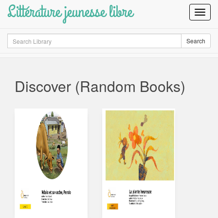
Littérature jeunesse libre
Toggl
Navig
Search
Search
Discover (Random Books)