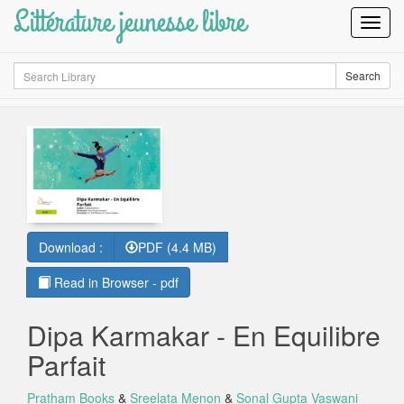
Littérature jeunesse libre
Toggl
Navig
Search
Search
Download :
PDF (4.4 MB)
Read in Browser - pdf
Dipa Karmakar - En Equilibre
Parfait
Pratham Books
&
Sreelata Menon
&
Sonal Gupta Vaswani