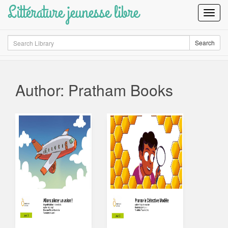
Littérature jeunesse libre
Toggl
Navig
Search
Search
Author: Pratham Books