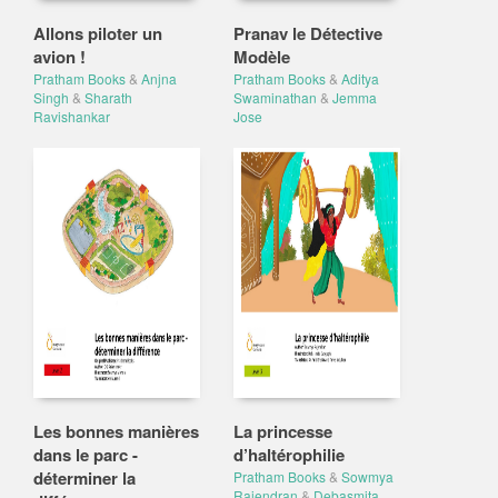
Allons piloter un
Pranav le Détective
avion !
Modèle
Pratham Books
&
Anjna
Pratham Books
&
Aditya
Singh
&
Sharath
Swaminathan
&
Jemma
Ravishankar
Jose
Les bonnes manières
La princesse
dans le parc -
d’haltérophilie
déterminer la
Pratham Books
&
Sowmya
Rajendran
&
Debasmita