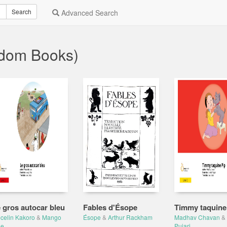
Search
Advanced Search
ndom Books)
 gros autocar bleu
Fables d'Ésope
Timmy taquine
celin Kakoro
&
Mango
Ésope
&
Arthur Rackham
Madhav Chavan
&
ee
Pujari