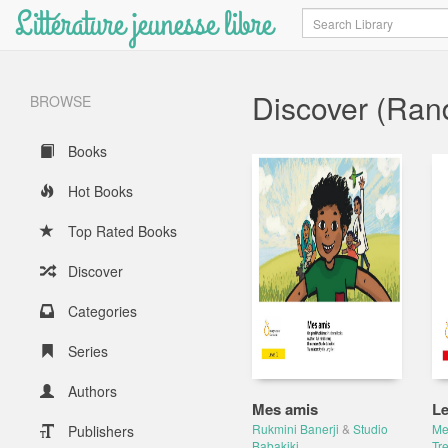
Littérature jeunesse libre
Search
Discover (Ra
BROWSE
Books
Hot Books
Top Rated Books
Discover
Categories
Series
Authors
Mes amis
Le
Rukmini Banerji
&
Studio
Me
Publishers
Babakiki
Tr