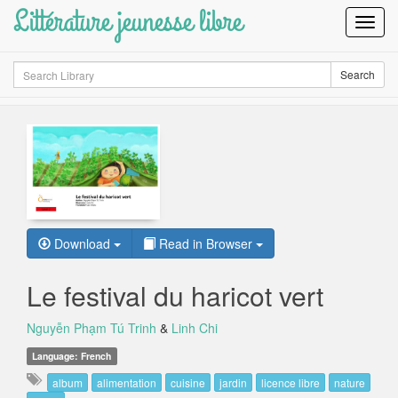
Littérature jeunesse libre
Toggl
Navig
Search
Search
Download
Read in Browser
Le festival du haricot vert
Nguyễn Phạm Tú Trinh
&
Linh Chi
Language: French
album
alimentation
cuisine
jardin
licence libre
nature