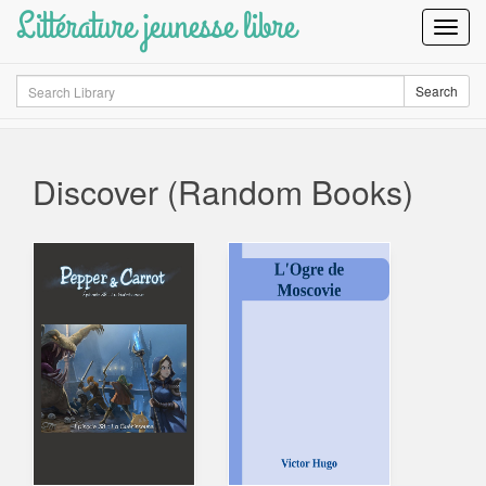
Littérature jeunesse libre
Toggl
Navig
Search
Search
Discover (Random Books)