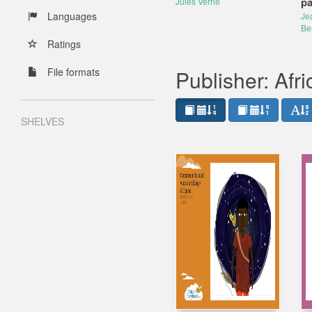
pa
Jules Verne
Languages
Je
Be
Ratings
File formats
Publisher: Afr
SHELVES