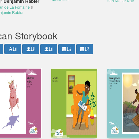
r Benjamin Rabier
Hari Kumar Nair
an de La Fontaine
&
njamin Rabier
ican Storybook