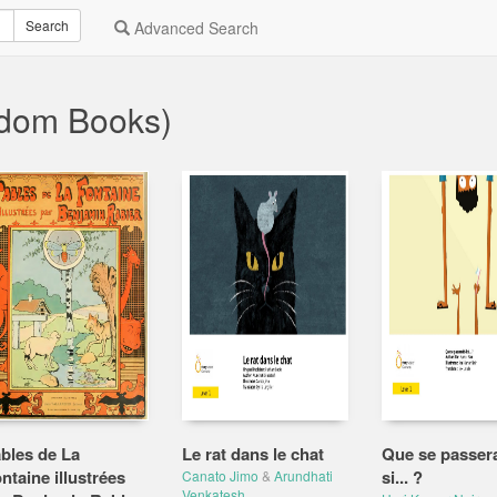
Search
Advanced Search
ndom Books)
bles de La
Le rat dans le chat
Que se passerai
ntaine illustrées
si... ?
Canato Jimo
&
Arundhati
Venkatesh