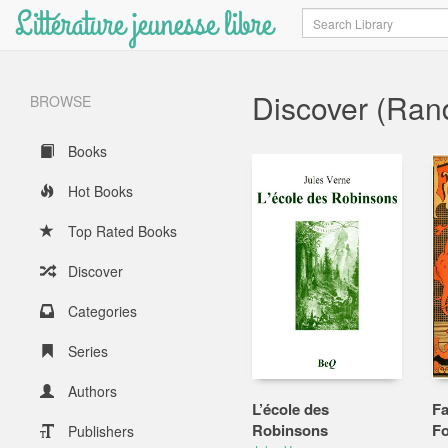
Littérature jeunesse libre
Search
Discover (Ra
BROWSE
Books
Hot Books
Top Rated Books
Discover
Categories
Series
Authors
L’école des
Fa
Robinsons
Fo
Publishers