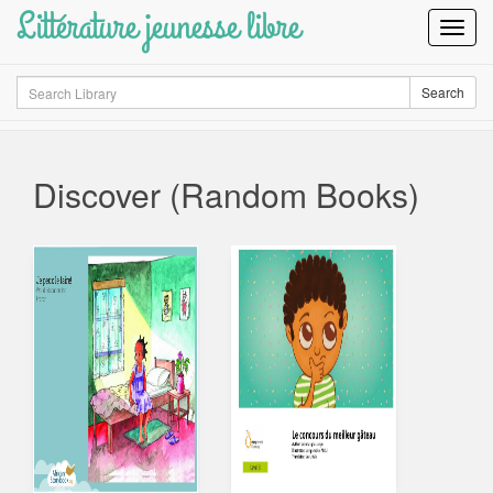
Littérature jeunesse libre
Toggl
Navig
Search
Search
Discover (Random Books)