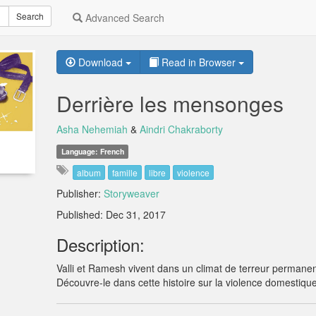
Search
Advanced Search
Download
Read in Browser
Derrière les mensonges
Asha Nehemiah
&
Aindri Chakraborty
Language: French
album
famille
libre
violence
Publisher:
Storyweaver
Published: Dec 31, 2017
Description:
Valli et Ramesh vivent dans un climat de terreur permanent
Découvre-le dans cette histoire sur la violence domestique,