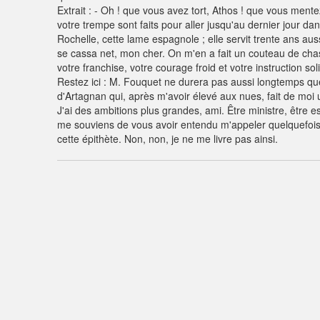
Extrait : - Oh ! que vous avez tort, Athos ! que vous ment
votre trempe sont faits pour aller jusqu'au dernier jour da
Rochelle, cette lame espagnole ; elle servit trente ans auss
se cassa net, mon cher. On m'en a fait un couteau de cha
votre franchise, votre courage froid et votre instruction soli
Restez ici : M. Fouquet ne durera pas aussi longtemps que
d'Artagnan qui, après m'avoir élevé aux nues, fait de moi u
J'ai des ambitions plus grandes, ami. Être ministre, être es
me souviens de vous avoir entendu m'appeler quelquefois le
cette épithète. Non, non, je ne me livre pas ainsi.