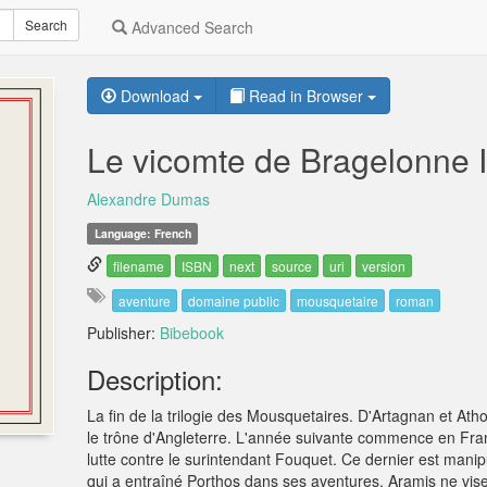
Search
Advanced Search
Download
Read in Browser
Le vicomte de Bragelonne I
Alexandre Dumas
Language: French
filename
ISBN
next
source
uri
version
aventure
domaine public
mousquetaire
roman
Publisher:
Bibebook
Description:
La fin de la trilogie des Mousquetaires. D'Artagnan et Atho
le trône d'Angleterre. L'année suivante commence en Fra
lutte contre le surintendant Fouquet. Ce dernier est man
qui a entraîné Porthos dans ses aventures. Aramis ne vise 