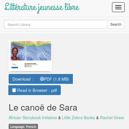
Littérature jeunesse libre
Toggl
Navig
Search
Search
Download :
PDF (1.8 MB)
Read in Browser - pdf
Le canoë de Sara
African Storybook Initiative
&
Little Zebra Books
&
Rachel Greer
Language: French