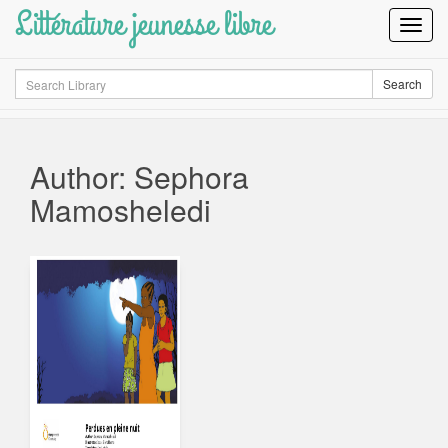
Littérature jeunesse libre
Toggl
Navig
Search
Search
Author: Sephora
Mamosheledi