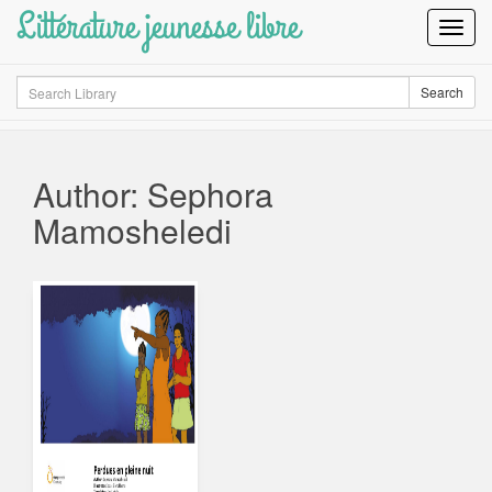
Littérature jeunesse libre
Toggl
Navig
Search
Search
Author: Sephora
Mamosheledi