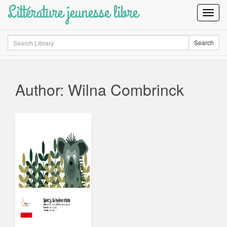
Littérature jeunesse libre
Toggl
Navig
Search
Search
Author: Wilna Combrinck