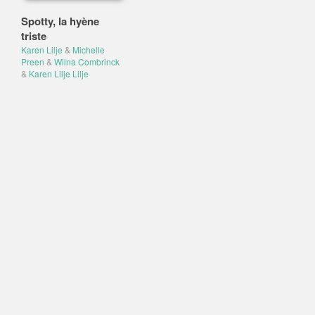
Spotty, la hyène
triste
Karen Lilje
&
Michelle
Preen
&
Wilna Combrinck
&
Karen Lilje Lilje