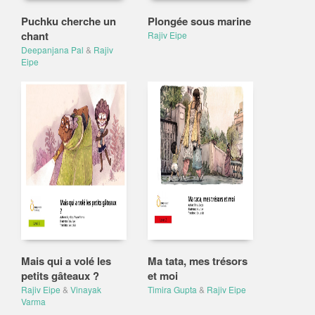
Puchku cherche un
Plongée sous marine
chant
Rajiv Eipe
Deepanjana Pal
&
Rajiv
Eipe
Mais qui a volé les
Ma tata, mes trésors
petits gâteaux ?
et moi
Rajiv Eipe
&
Vinayak
Timira Gupta
&
Rajiv Eipe
Varma