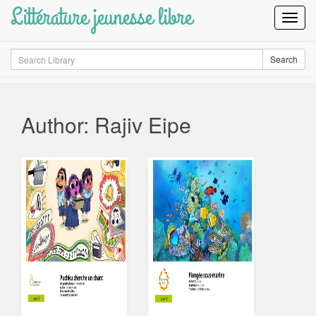
Littérature jeunesse libre
Toggl
Navig
Search
Search
Author: Rajiv Eipe