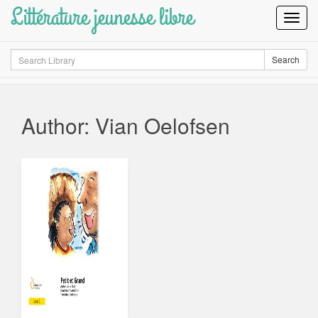
Littérature jeunesse libre
Toggl
Navig
Search
Search
Author: Vian Oelofsen