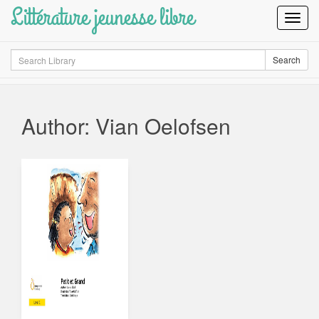
Littérature jeunesse libre
Toggl
Navig
Search
Search
Author: Vian Oelofsen