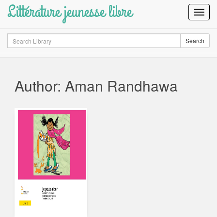
Littérature jeunesse libre
Toggl
Navig
Search
Search
Author: Aman Randhawa