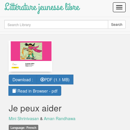
Littérature jeunesse libre
Toggl
Navig
Search
Search
Download :
PDF (1.1 MB)
Read in Browser - pdf
Je peux aider
Mini Shrinivasan
&
Aman Randhawa
Language: French